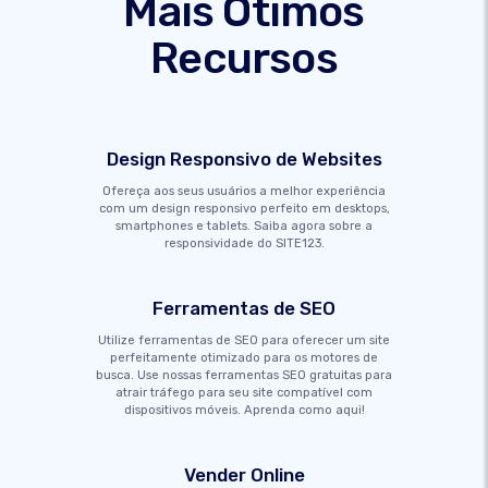
Mais Ótimos
Recursos
Design Responsivo de Websites
Ofereça aos seus usuários a melhor experiência
com um design responsivo perfeito em desktops,
smartphones e tablets. Saiba agora sobre a
responsividade do SITE123.
Ferramentas de SEO
Utilize ferramentas de SEO para oferecer um site
perfeitamente otimizado para os motores de
busca. Use nossas ferramentas SEO gratuitas para
atrair tráfego para seu site compatível com
dispositivos móveis. Aprenda como aqui!
Vender Online