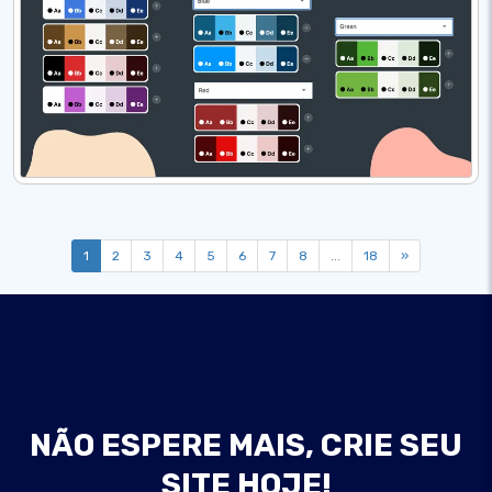
1
2
3
4
5
6
7
8
...
18
»
NÃO ESPERE MAIS, CRIE SEU
SITE HOJE!