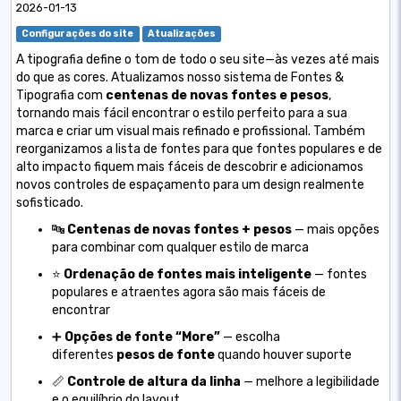
2026-01-13
Configurações do site
Atualizações
A tipografia define o tom de todo o seu site—às vezes até mais
do que as cores. Atualizamos nosso sistema de Fontes &
Tipografia com
centenas de novas fontes e pesos
,
tornando mais fácil encontrar o estilo perfeito para a sua
marca e criar um visual mais refinado e profissional. Também
reorganizamos a lista de fontes para que fontes populares e de
alto impacto fiquem mais fáceis de descobrir e adicionamos
novos controles de espaçamento para um design realmente
sofisticado.
🔤
Centenas de novas fontes + pesos
— mais opções
para combinar com qualquer estilo de marca
⭐
Ordenação de fontes mais inteligente
— fontes
populares e atraentes agora são mais fáceis de
encontrar
➕
Opções de fonte “More”
— escolha
diferentes
pesos de fonte
quando houver suporte
📏
Controle de altura da linha
— melhore a legibilidade
e o equilíbrio do layout