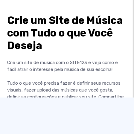
Crie um Site de Música
com Tudo o que Você
Deseja
Crie um site de música com o SITE123 e veja como é
fácil atrair o interesse pela música de sua escolha!
Tudo o que você precisa fazer é definir seus recursos
visuais, fazer upload das músicas que você gosta,
definir as configurações e publicar seu site. Compartilhe
músicas gratuitamente ou venda-as para clientes
interessados - a escolha é sua!
Transmita seu talento artístico ou apresente as bandas
que você ama - faça o que quiser com seu próprio site