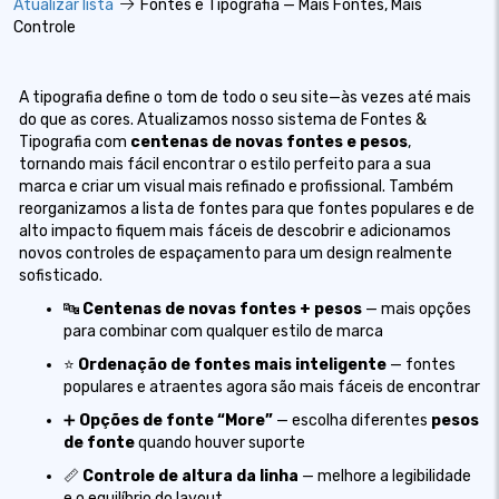
Atualizar lista
Fontes e Tipografia — Mais Fontes, Mais
Controle
A tipografia define o tom de todo o seu site—às vezes até mais
do que as cores. Atualizamos nosso sistema de Fontes &
Tipografia com
centenas de novas fontes e pesos
,
tornando mais fácil encontrar o estilo perfeito para a sua
marca e criar um visual mais refinado e profissional. Também
reorganizamos a lista de fontes para que fontes populares e de
alto impacto fiquem mais fáceis de descobrir e adicionamos
novos controles de espaçamento para um design realmente
sofisticado.
🔤
Centenas de novas fontes + pesos
— mais opções
para combinar com qualquer estilo de marca
⭐
Ordenação de fontes mais inteligente
— fontes
populares e atraentes agora são mais fáceis de encontrar
➕
Opções de fonte “More”
— escolha diferentes
pesos
de fonte
quando houver suporte
📏
Controle de altura da linha
— melhore a legibilidade
e o equilíbrio do layout