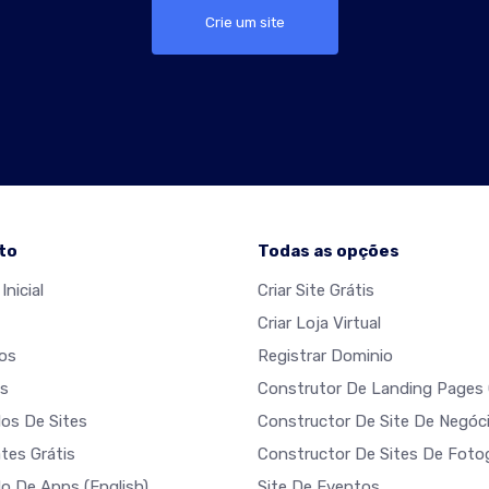
Crie um site
to
Todas as opções
Inicial
Criar Site Grátis
Criar Loja Virtual
os
Registrar Dominio
s
Construtor De Landing Pages 
os De Sites
Constructor De Site De Negóc
tes Grátis
Constructor De Sites De Fotog
do De Apps
(English)
Site De Eventos