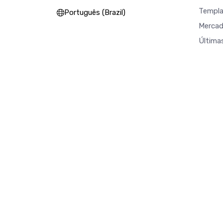
Templa
Português (Brazil)
Merca
Última