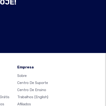
HOJE!
Empresa
Sobre
Centro De Suporte
Centro De Ensino
Grátis
Trabalhos
(English)
ios
Afiliados