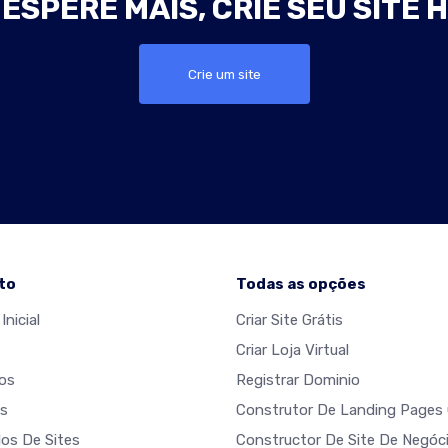
ESPERE MAIS, CRIE SEU SITE 
Crie um site
to
Todas as opções
Inicial
Criar Site Grátis
Criar Loja Virtual
os
Registrar Dominio
s
Construtor De Landing Pages 
os De Sites
Constructor De Site De Negóc