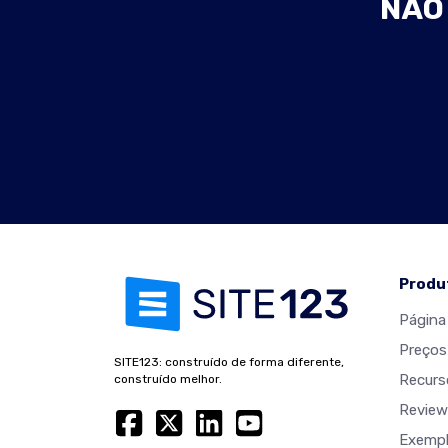
NÃO 
Produ
Página 
Preços
SITE123: construído de forma diferente,
Recurs
construído melhor.
Review
Exempl