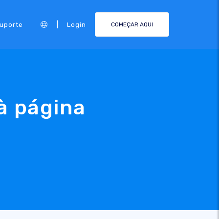
|
Suporte
Login
COMEÇAR AQUI
à página