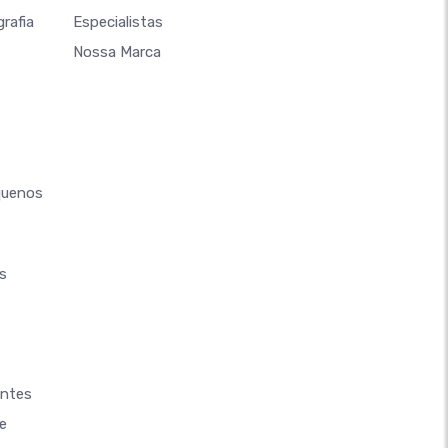
rafia
Especialistas
Nossa Marca
quenos
s
antes
e