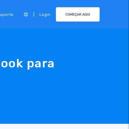
|
Suporte
Login
COMEÇAR AQUI
hook para