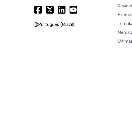
Review
Exempl
Templa
Português (Brazil)
Merca
Última