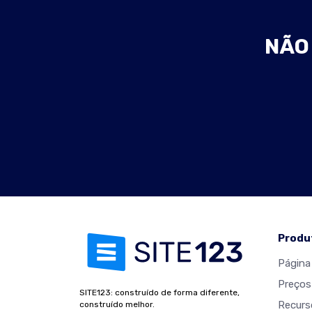
NÃO 
Produ
Página 
Preços
SITE123: construído de forma diferente,
Recurs
construído melhor.