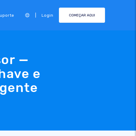
|
Suporte
Login
COMEÇAR AQUI
sor —
have e
igente