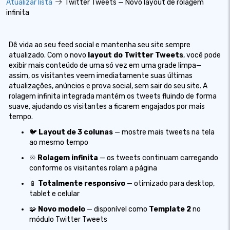
Atualizar lista
Twitter Tweets — Novo layout de rolagem
infinita
Dê vida ao seu feed social e mantenha seu site sempre
atualizado. Com o novo
layout do Twitter Tweets
, você pode
exibir mais conteúdo de uma só vez em uma grade limpa—
assim, os visitantes veem imediatamente suas últimas
atualizações, anúncios e prova social, sem sair do seu site. A
rolagem infinita integrada mantém os tweets fluindo de forma
suave, ajudando os visitantes a ficarem engajados por mais
tempo.
🐦
Layout de 3 colunas
— mostre mais tweets na tela
ao mesmo tempo
♾️
Rolagem infinita
— os tweets continuam carregando
conforme os visitantes rolam a página
📱
Totalmente responsivo
— otimizado para desktop,
tablet e celular
🧩
Novo modelo
— disponível como
Template 2
no
módulo Twitter Tweets