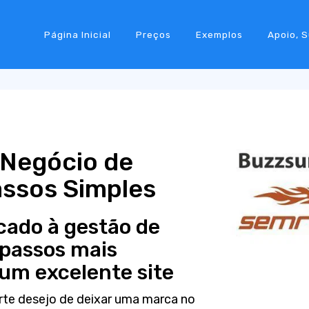
Página Inicial
Preços
Exemplos
Apoio, 
 Negócio de
ssos Simples
cado à gestão de
passos mais
 um excelente site
rte desejo de deixar uma marca no