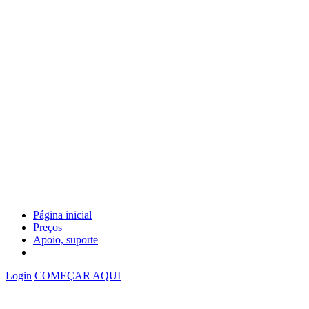
Página inicial
Preços
Apoio, suporte
Login
COMEÇAR AQUI