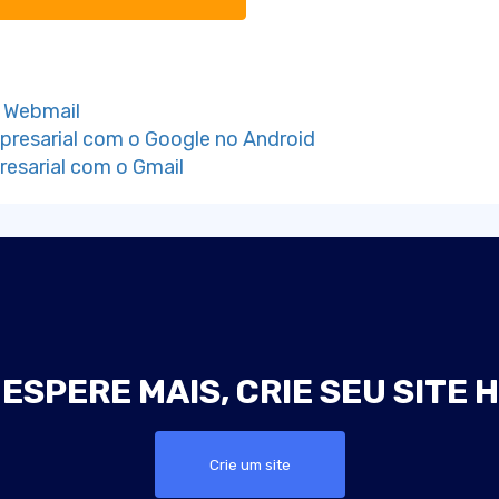
o Webmail
mpresarial com o Google no Android
resarial com o Gmail
ESPERE MAIS, CRIE SEU SITE 
Crie um site