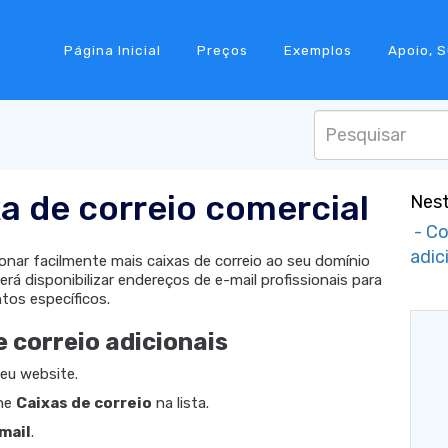
Página Inicial
Preços
Exemplos
Apoio, 
 de correio comercial
Nest
- Co
adic
ionar facilmente mais caixas de correio ao seu domínio
erá disponibilizar endereços de e-mail profissionais para
os específicos.
 correio adicionais
eu website.
one
Caixas de correio
na lista.
mail
.