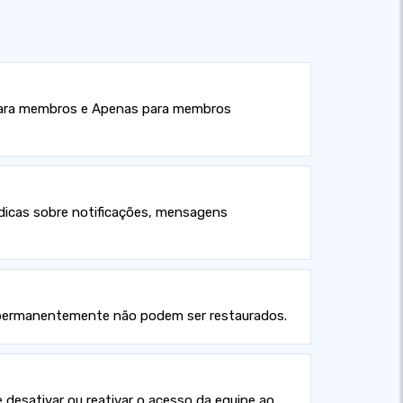
 para membros e Apenas para membros
 dicas sobre notificações, mensagens
os permanentemente não podem ser restaurados.
e desativar ou reativar o acesso da equipe ao