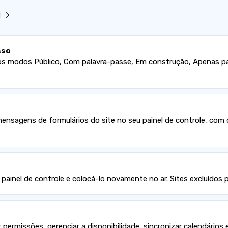
I
sso
om os modos Público, Com palavra-passe, Em construção, Apenas
mensagens de formulários do site no seu painel de controle, com
 painel de controle e colocá-lo novamente no ar. Sites excluíd
permissões, gerenciar a disponibilidade, sincronizar calendários 