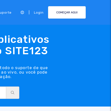
|
Suporte
Login
COMEÇAR AQUI
licativos
o SITE123
 todo o suporte de que
 ao vivo, ou você pode
tação.