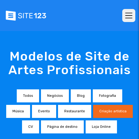
Modelos de Site de
Artes Profissionais
Todos
Negócios
Blog
Fotografia
Música
Evento
Restaurante
Criação artística
CV
Página de destino
Loja Online