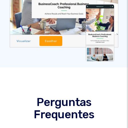
Visualizar
Escolher
Perguntas
Frequentes