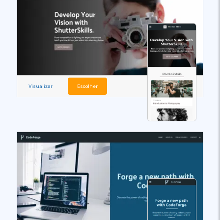
Visualizar
Escolher