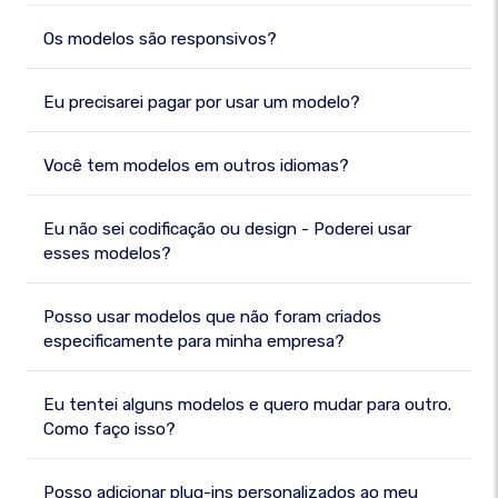
Os modelos são responsivos?
Eu precisarei pagar por usar um modelo?
Você tem modelos em outros idiomas?
Eu não sei codificação ou design - Poderei usar
esses modelos?
Posso usar modelos que não foram criados
especificamente para minha empresa?
Eu tentei alguns modelos e quero mudar para outro.
Como faço isso?
Posso adicionar plug-ins personalizados ao meu