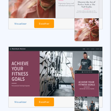
Visualizar
Escolher
Visualizar
Escolher