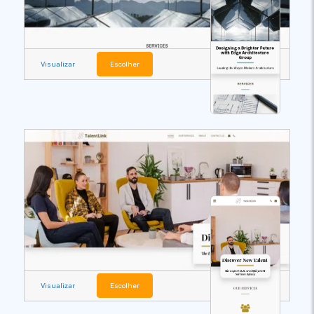
Visualizar
Escolher
Visualizar
Escolher