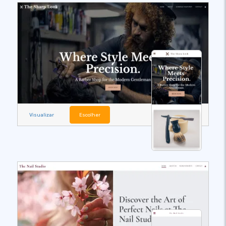
Visualizar
Escolher