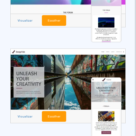
Visualizar
Escolher
Visualizar
Escolher