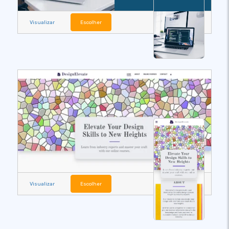
Visualizar
Escolher
Visualizar
Escolher