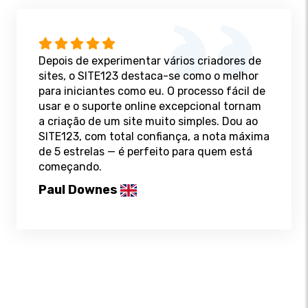
Depois de experimentar vários criadores de
sites, o SITE123 destaca-se como o melhor
para iniciantes como eu. O processo fácil de
usar e o suporte online excepcional tornam
a criação de um site muito simples. Dou ao
SITE123, com total confiança, a nota máxima
de 5 estrelas — é perfeito para quem está
começando.
Paul Downes