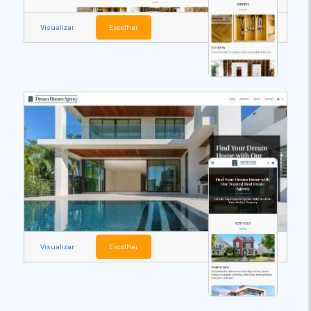
Visualizar
Escolher
Visualizar
Escolher