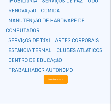
IMOBILIáRIA
SERVIçOS DE FAZ-TUDO
RENOVAçãO
COMIDA
MANUTENçãO DE HARDWARE DE
COMPUTADOR
SERVIçOS DE TáXI
ARTES CORPORAIS
ESTâNCIA TERMAL
CLUBES ATLéTICOS
CENTRO DE EDUCAçãO
TRABALHADOR AUTONOMO
Mostre mais