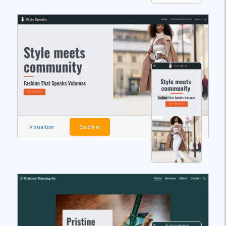
Visualizar
Escolher