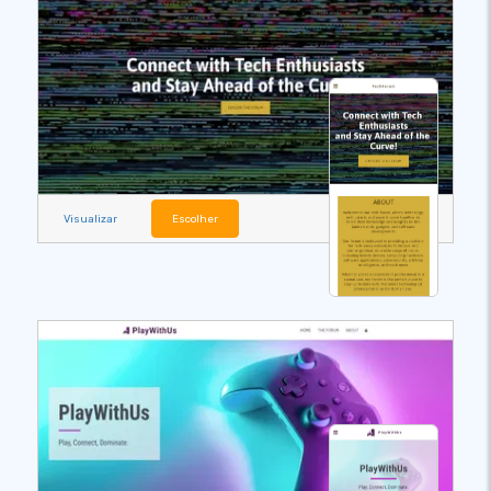
Visualizar
Escolher