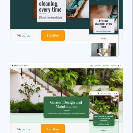
Visualizar
Escolher
Visualizar
Escolher