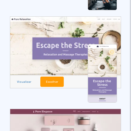
Visualizar
Escolher