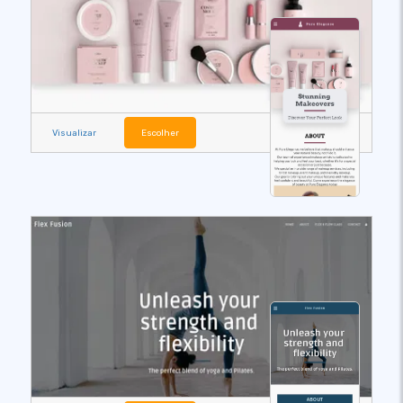
Visualizar
Escolher