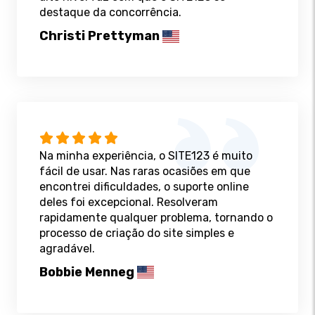
destaque da concorrência.
Christi Prettyman
Na minha experiência, o SITE123 é muito
fácil de usar. Nas raras ocasiões em que
encontrei dificuldades, o suporte online
deles foi excepcional. Resolveram
rapidamente qualquer problema, tornando o
processo de criação do site simples e
agradável.
Bobbie Menneg