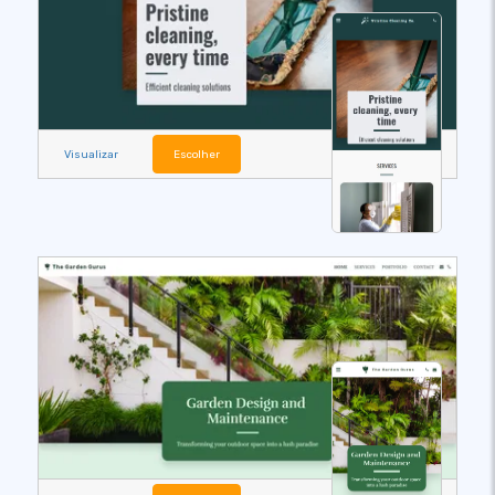
Visualizar
Escolher