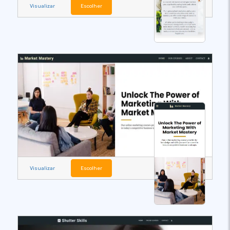
Visualizar
Escolher
Visualizar
Escolher