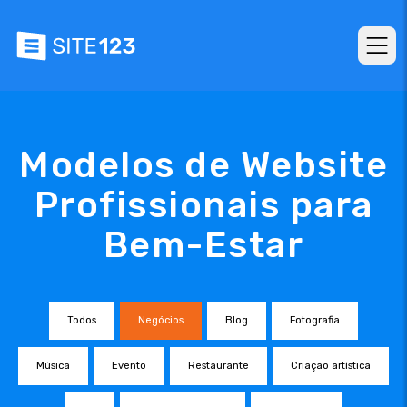
Modelos de Website
Profissionais para
Bem-Estar
Todos
Negócios
Blog
Fotografia
Música
Evento
Restaurante
Criação artística