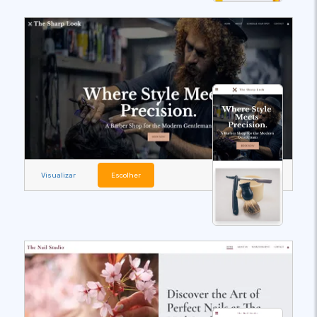
Visualizar
Escolher