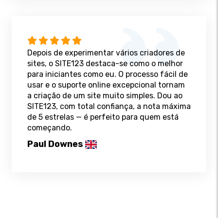
Depois de experimentar vários criadores de
sites, o SITE123 destaca-se como o melhor
para iniciantes como eu. O processo fácil de
usar e o suporte online excepcional tornam
a criação de um site muito simples. Dou ao
SITE123, com total confiança, a nota máxima
de 5 estrelas — é perfeito para quem está
começando.
Paul Downes