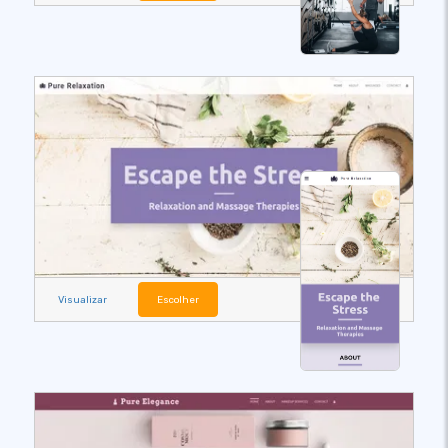
Visualizar
Escolher