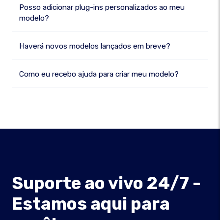
Posso adicionar plug-ins personalizados ao meu
modelo?
Haverá novos modelos lançados em breve?
Como eu recebo ajuda para criar meu modelo?
Suporte ao vivo 24/7 -
Estamos aqui para