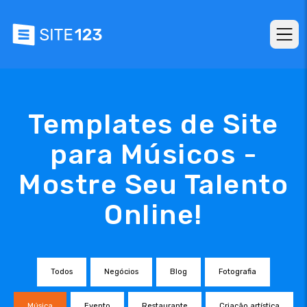
Templates de Site
para Músicos -
Mostre Seu Talento
Online!
Todos
Negócios
Blog
Fotografia
Música
Evento
Restaurante
Criação artística