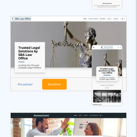
Visualizar
Escolher