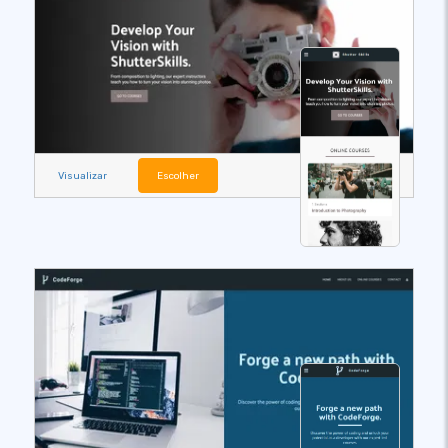
Visualizar
Escolher