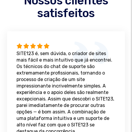
Nossos clientes
satisfeitos
SITE123 é, sem dúvida, o criador de sites
mais fácil e mais intuitivo que já encontrei.
Os técnicos do chat de suporte são
extremamente profissionais, tornando o
processo de criação de um site
impressionante incrivelmente simples. A
experiência e o apoio deles são realmente
excepcionais. Assim que descobri o SITE123,
parei imediatamente de procurar outras
opções — é bom assim. A combinação de
uma plataforma intuitiva e um suporte de
alto nível faz com que o SITE123 se
destaque da concorrência.