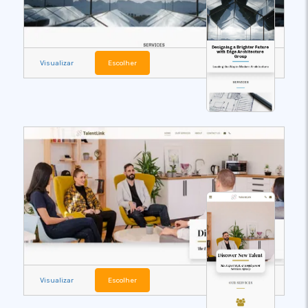
Visualizar
Escolher
Visualizar
Escolher