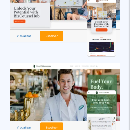
Visualizar
Escolher
Visualizar
Escolher