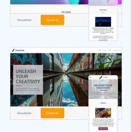
Visualizar
Escolher
Visualizar
Escolher