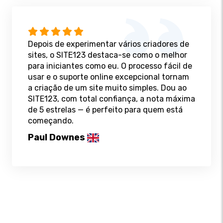
Depois de experimentar vários criadores de
sites, o SITE123 destaca-se como o melhor
para iniciantes como eu. O processo fácil de
usar e o suporte online excepcional tornam
a criação de um site muito simples. Dou ao
SITE123, com total confiança, a nota máxima
de 5 estrelas — é perfeito para quem está
começando.
Paul Downes