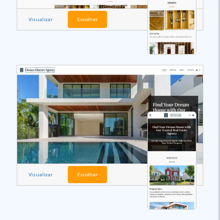
Visualizar
Escolher
Visualizar
Escolher