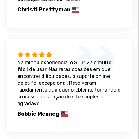
Christi Prettyman
Na minha experiência, o SITE123 é muito
fácil de usar. Nas raras ocasiões em que
encontrei dificuldades, o suporte online
deles foi excepcional. Resolveram
rapidamente qualquer problema, tornando o
processo de criação do site simples e
agradável.
Bobbie Menneg