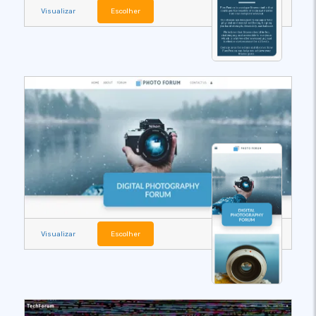
Visualizar
Escolher
Visualizar
Escolher