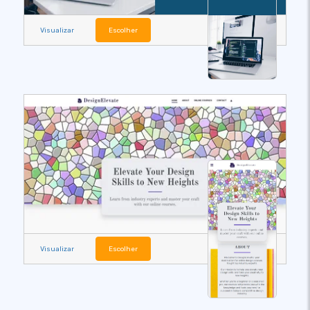
Visualizar
Escolher
Visualizar
Escolher