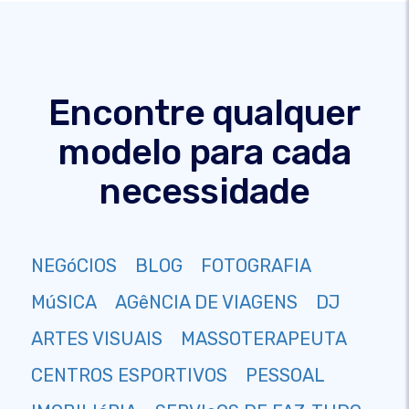
Encontre qualquer
modelo para cada
necessidade
NEGóCIOS
BLOG
FOTOGRAFIA
MúSICA
AGêNCIA DE VIAGENS
DJ
ARTES VISUAIS
MASSOTERAPEUTA
CENTROS ESPORTIVOS
PESSOAL