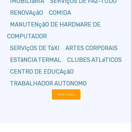
IMOBILIáRIA
SERVIçOS DE FAZ-TUDO
RENOVAçãO
COMIDA
MANUTENçãO DE HARDWARE DE
COMPUTADOR
SERVIçOS DE TáXI
ARTES CORPORAIS
ESTâNCIA TERMAL
CLUBES ATLéTICOS
CENTRO DE EDUCAçãO
TRABALHADOR AUTONOMO
Mostre mais