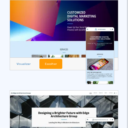
Visualizar
Escolher