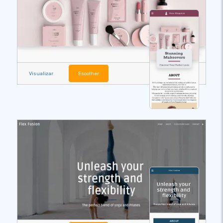
Visualizar
Escolher