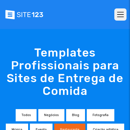
Templates
Profissionais para
Sites de Entrega de
Comida
Todos
Negócios
Blog
Fotografia
Música
Evento
Restaurante
Criação artística