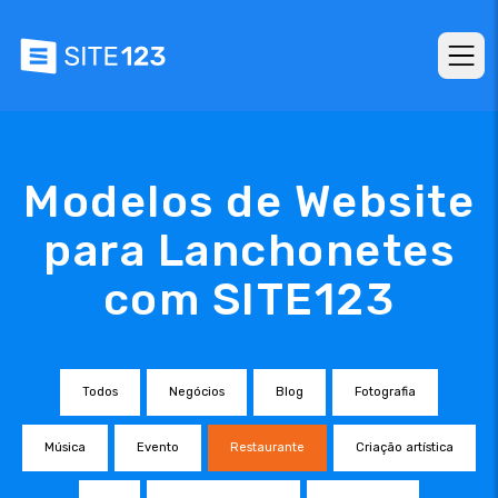
Modelos de Website
para Lanchonetes
com SITE123
Todos
Negócios
Blog
Fotografia
Música
Evento
Restaurante
Criação artística