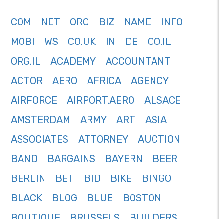
COM
NET
ORG
BIZ
NAME
INFO
MOBI
WS
CO.UK
IN
DE
CO.IL
ORG.IL
ACADEMY
ACCOUNTANT
ACTOR
AERO
AFRICA
AGENCY
AIRFORCE
AIRPORT.AERO
ALSACE
AMSTERDAM
ARMY
ART
ASIA
ASSOCIATES
ATTORNEY
AUCTION
BAND
BARGAINS
BAYERN
BEER
BERLIN
BET
BID
BIKE
BINGO
BLACK
BLOG
BLUE
BOSTON
BOUTIQUE
BRUSSELS
BUILDERS