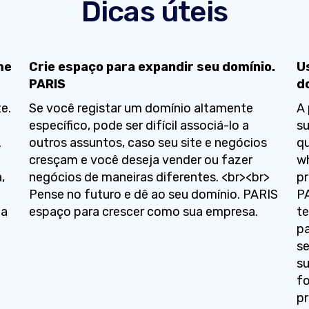
Dicas úteis
me
Crie espaço para expandir seu domínio.
U
PARIS
d
e.
Se você registar um domínio altamente
A 
específico, pode ser difícil associá-lo a
su
.
outros assuntos, caso seu site e negócios
qu
cresçam e você deseja vender ou fazer
wh
,
negócios de maneiras diferentes. <br><br>
pr
3
Pense no futuro e dê ao seu domínio. PARIS
PA
ua
espaço para crescer como sua empresa.
te
.
pa
se
su
f
pr