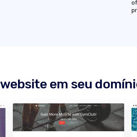
of
pr
 website em seu domíni