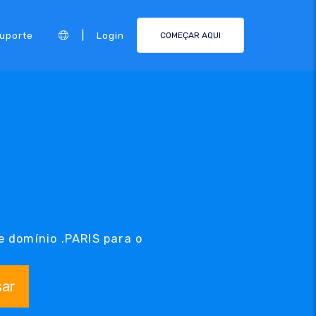
|
Suporte
Login
COMEÇAR AQUI
e domínio .PARIS para o
sar