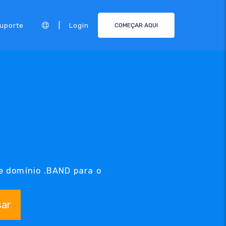
|
Suporte
Login
COMEÇAR AQUI
e domínio .BAND para o
sar