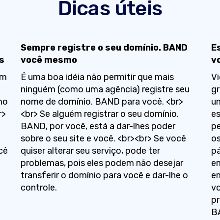
Dicas úteis
Sempre registre o seu domínio. BAND
E
s
você mesmo
v
um
É uma boa idéia não permitir que mais
Vi
ninguém (como uma agência) registre seu
gr
mo
nome de domínio. BAND para você. <br>
um
r>
<br> Se alguém registrar o seu domínio.
es
BAND, por você, está a dar-lhes poder
pe
sobre o seu site e você. <br><br> Se você
os
cê
quiser alterar seu serviço, pode ter
pá
problemas, pois eles podem não desejar
e
transferir o domínio para você e dar-lhe o
e
controle.
vo
pr
B