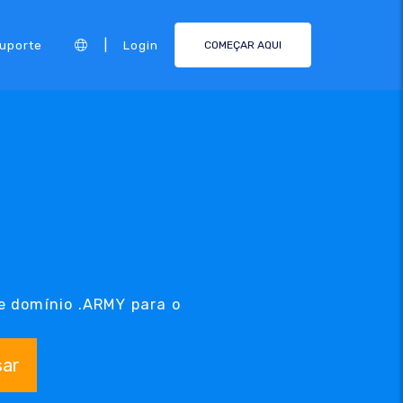
|
Suporte
Login
COMEÇAR AQUI
e domínio .ARMY para o
sar