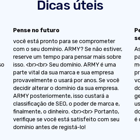
Dicas úteis
Pense no futuro
P
s
você está pronto para se comprometer
com o seu domínio. ARMY? Se não estiver,
As
reserve um tempo para pensar mais sobre
pa
so
isso. <br><br> Seu domínio. ARMY é uma
me
parte vital da sua marca e sua empresa
pr
provavelmente o usará por anos. Se você
vo
decidir alterar o domínio da sua empresa.
do
ARMY posteriormente, isso custará a
ge
classificação de SEO, o poder de marca e,
us
finalmente, o dinheiro. <br><br> Portanto,
do
verifique se você está satisfeito com seu
é 
domínio antes de registá-lo!