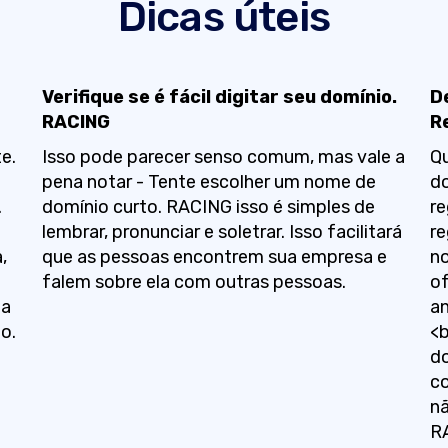
Dicas úteis
Verifique se é fácil digitar seu domínio.
D
RACING
R
e.
Isso pode parecer senso comum, mas vale a
Qu
pena notar - Tente escolher um nome de
do
.
domínio curto. RACING isso é simples de
re
lembrar, pronunciar e soletrar. Isso facilitará
re
,
que as pessoas encontrem sua empresa e
no
3
falem sobre ela com outras pessoas.
of
ua
an
o.
<b
do
co
nã
RA