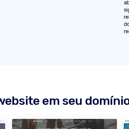
ab
si
re
do
re
website em seu domíni