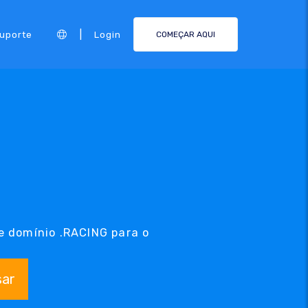
|
Suporte
Login
COMEÇAR AQUI
e domínio .RACING para o
sar