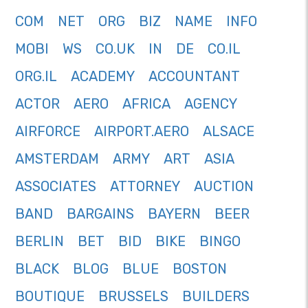
COM
NET
ORG
BIZ
NAME
INFO
MOBI
WS
CO.UK
IN
DE
CO.IL
ORG.IL
ACADEMY
ACCOUNTANT
ACTOR
AERO
AFRICA
AGENCY
AIRFORCE
AIRPORT.AERO
ALSACE
AMSTERDAM
ARMY
ART
ASIA
ASSOCIATES
ATTORNEY
AUCTION
BAND
BARGAINS
BAYERN
BEER
BERLIN
BET
BID
BIKE
BINGO
BLACK
BLOG
BLUE
BOSTON
BOUTIQUE
BRUSSELS
BUILDERS