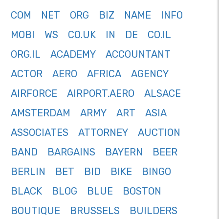
COM
NET
ORG
BIZ
NAME
INFO
MOBI
WS
CO.UK
IN
DE
CO.IL
ORG.IL
ACADEMY
ACCOUNTANT
ACTOR
AERO
AFRICA
AGENCY
AIRFORCE
AIRPORT.AERO
ALSACE
AMSTERDAM
ARMY
ART
ASIA
ASSOCIATES
ATTORNEY
AUCTION
BAND
BARGAINS
BAYERN
BEER
BERLIN
BET
BID
BIKE
BINGO
BLACK
BLOG
BLUE
BOSTON
BOUTIQUE
BRUSSELS
BUILDERS