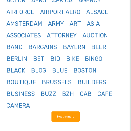
ACTOR
AERO
AFRICA
AGENCY
AIRFORCE
AIRPORT.AERO
ALSACE
AMSTERDAM
ARMY
ART
ASIA
ASSOCIATES
ATTORNEY
AUCTION
BAND
BARGAINS
BAYERN
BEER
BERLIN
BET
BID
BIKE
BINGO
BLACK
BLOG
BLUE
BOSTON
BOUTIQUE
BRUSSELS
BUILDERS
BUSINESS
BUZZ
BZH
CAB
CAFE
CAMERA
Mostre mais