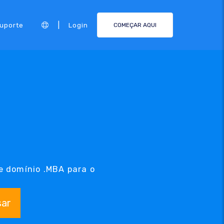
|
Suporte
Login
COMEÇAR AQUI
e domínio .MBA para o
sar