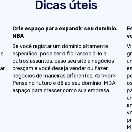
Dicas úteis
Crie espaço para expandir seu domínio.
E
MBA
v
Se você registar um domínio altamente
Vi
de
específico, pode ser difícil associá-lo a
gr
outros assuntos, caso seu site e negócios
um
ar
cresçam e você deseja vender ou fazer
es
negócios de maneiras diferentes. <br><br>
pe
Pense no futuro e dê ao seu domínio. MBA
os
espaço para crescer como sua empresa.
pá
e
e
vo
pr
M