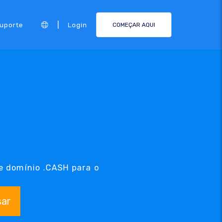
|
Suporte
Login
COMEÇAR AQUI
e domínio .CASH para o
sar