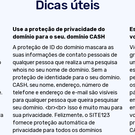
Dicas úteis
Use a proteção de privacidade do
E
domínio para o seu. domínio CASH
v
A proteção de ID do domínio mascara as
Vi
suas informações de contato pessoais de
gr
o
qualquer pessoa que realiza uma pesquisa
um
whois no seu nome de domínio. Sem a
es
proteção de identidade para o seu domínio.
pe
CASH, seu nome, endereço, número de
os
.
telefone e endereço de e-mail são visíveis
pá
para qualquer pessoa que queira pesquisar
e
seu domínio. <br><br> Isso é muito mau para
e
ra
sua privacidade. Felizmente, o SITE123
vo
fornece proteção automática de
pr
privacidade para todos os domínios
C