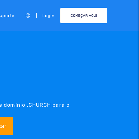
|
Suporte
Login
COMEÇAR AQUI
e domínio .CHURCH para o
sar