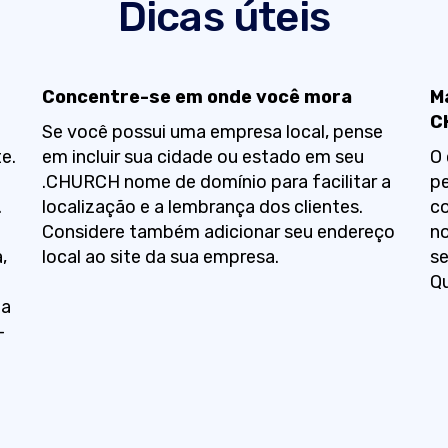
Dicas úteis
Concentre-se em onde você mora
M
C
Se você possui uma empresa local, pense
e.
em incluir sua cidade ou estado em seu
O
.CHURCH nome de domínio para facilitar a
pe
.
localização e a lembrança dos clientes.
co
Considere também adicionar seu endereço
no
,
local ao site da sua empresa.
se
3
Qu
ua
-