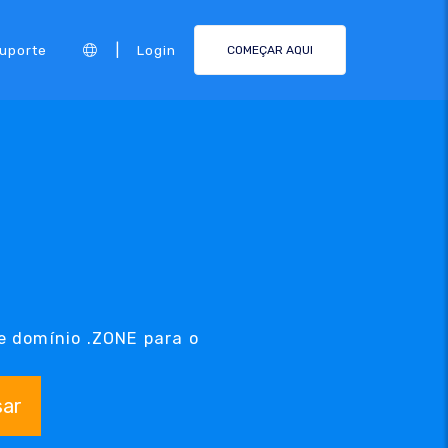
|
Suporte
Login
COMEÇAR AQUI
e domínio .ZONE para o
sar