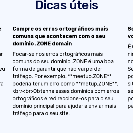
Dicas úteis
e
Compre os erros ortográficos mais
S
comuns que acontecem com o seu
v
domínio .ZONE domain
É 
ar
Focar-se nos erros ortográficos mais
ni
comuns do seu dominio .ZONE é uma boa
no
eu
forma de garantir que não vai perder
Se
tráfego. Por exemplo, **meetup.ZONE**
po
ra
poderia ter um erro como **metup.ZONE**.
si
<br><br>Obtenha esses domínios com erros
se
ortográficos e redireccione-os para o seu
po
domínio principal para ajudar a enviar mais
pa
tráfego para o seu site.